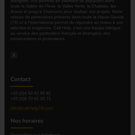
Marignier, nos peintres en bâtiment se déplacent dans
toute la Vallée de l’Arve, la Vallée Verte, le Chablais, les
Aravis et jusqu’à Chamonix pour réaliser vos projets. Notre
réseau de partenaires présents dans toute la Haute-Savoie
(74) et à l’international permet de répondre au mieux à vos
attentes et exigences. Call Help, c’est une équipe bilingue
au service des particuliers français et étrangers, des
constructeurs et promoteurs.
Contact
+33 (0)4 50 83 90 85
+33 (0)6 70 65 30 71
info@call-help74.com
Nos horaires
Disponibles par téléphone,